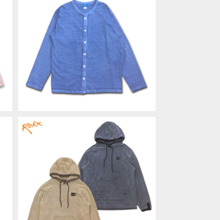
C
Good On グッドオン CREW TEE C
カ
ARDIGAN P-AJISAI クルーTカー
¥9,680
A
ディガン カットソー COTTONUSA
G
MadeinJAPAN 日本製 男女兼用 G
OLT1703
L
ROKX ロックス CLASSIC 200 FLE
カ
ECE PIG PARKA フリースピグメント
¥17,380
A
パーカー フリース アウトドア POLAR
0
TEC ポーラテック RXMF234003