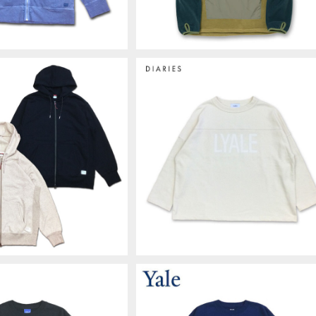
O HYBRID FULL ZIP P
DIARIES PRINT PULLOVER SW
コハイブリッドフルジップパ
AT LYALE アイボリー スウェット ト
¥15,950
¥8,690
ット HOODIE ナンガ ア
ーナー フリーサイズ ダイアリーズ 
ンプ NW2311-1F205
本製 MadeinJAPAN KA62421