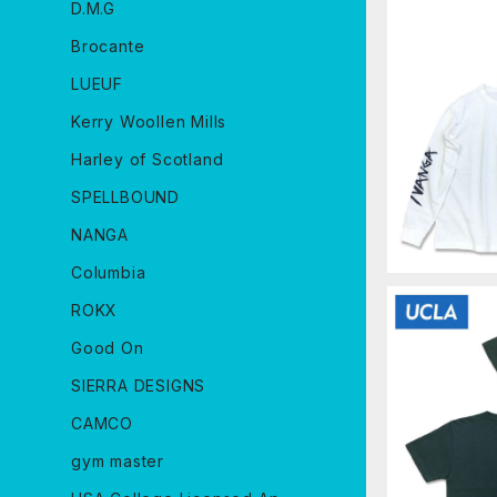
D.M.G
Brocante
LUEUF
NANGA EC
L/S TEE
Kerry Woollen Mills
T ナンガ 
兼用 N
Harley of Scotland
SPELLBOUND
NANGA
Columbia
ROKX
Good On
SIERRA DESIGNS
CAMCO
UCLA HEA
ック Univers
s Angel
gym master