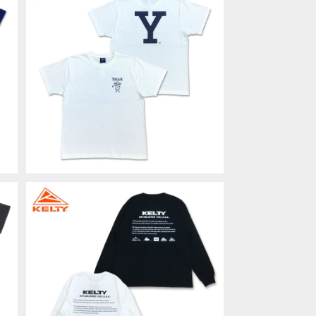
Y
YALE University HEAVY WEIGH
カ
T TEE ホワイト イェール ブルドッグ
¥4,400
カレッジT Tシャツ YLAG-078
ッ
KELTY ケルティ バックヒストリーロ
E
ゴL/S Tシャツ ロンT Back history
¥6,490
レ
logo LONG SLEEVE T-SHIRT US
a
A 男女兼用 KE25213081