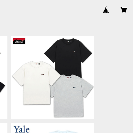
E
NANGA ECO HYBRID BOX LOGO
ブ
EMBROIDERY TEE Tシャツ ナンガ
¥5,830
兼
エコハイブリッド アウトドア ユニセッ
クス 男女兼用 NW2411-1G804