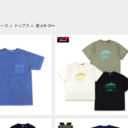
ィース
トップス
カットソー
 グッドオン S/S POCKET
NANGA ECO HYBRID GOOD BR
JISAI アジサイ ショートス
ATH TEE Tシャツ ナンガ エコハイ
¥6,380
¥6,600
トTシャツ カットソー CO
リッド アウトドア ユニセックス 男女
 MadeinJAPAN GOST
用 N2610-1M056Z
0903