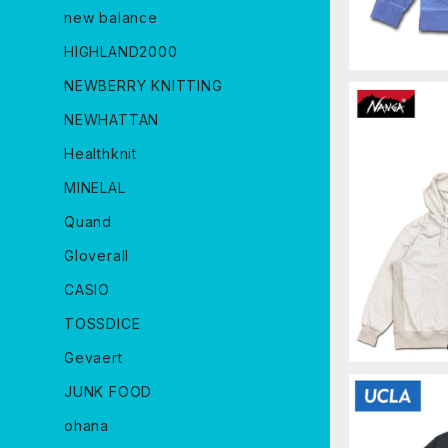
new balance
HIGHLAND2000
NEWBERRY KNITTING
NEWHATTAN
Healthknit
MINELAL
NANGA EC
Quand
ARKA エ
ーカー スウェ
ウトドア キャ
Gloverall
CASIO
TOSSDICE
Gevaert
JUNK FOOD
ohana