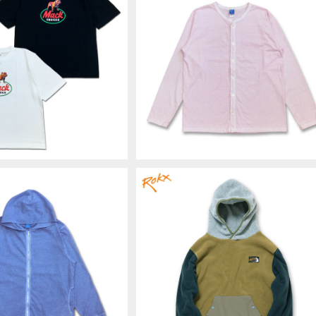
CKS SS T-SHIRT TEE
Good On グッドオン CREW TEE 
クス Tシャツ カットソー
ARDIGAN P-SAKURA クルーT
¥5,500
¥9,680
MTAG-001
ーディガン カットソー COTTONUS
MadeinJAPAN 日本製 男女兼用 
OLT1703
グッドオン ZIP TEE PAR
ROKX ロックス CLASSIC 200 PU
Tパーカー ジップパーカー
LOVER PARKA プルオーバーパー
¥10,780
¥21,780
-AJISAI アジサイ COT
ー MULTI フリース アウトドア POL
adeinJAPAN GOLT13
RTEC ポーラテック RXMF25401
03