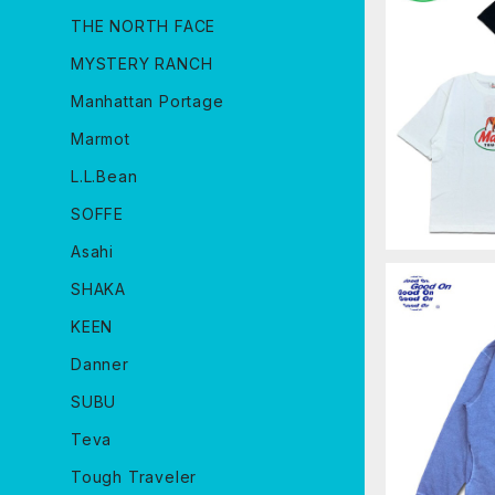
THE NORTH FACE
MYSTERY RANCH
MACK TRU
マックトラッ
Manhattan Portage
Marmot
L.L.Bean
SOFFE
Asahi
SHAKA
KEEN
Danner
Good On 
SUBU
KA ジップ
カットソー P
Teva
TONUSA M
Tough Traveler