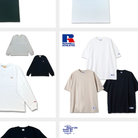
ルティ ミニロゴL/S Tシャ
RUSSELL ATHLETIC ラッセルア
ni logo LONG SLEEVE
レティック Campus Jersey TEE 
¥6,490
¥4,400
USA 男女兼用 KE252130
シャツ ユニセックス 101261-003
78