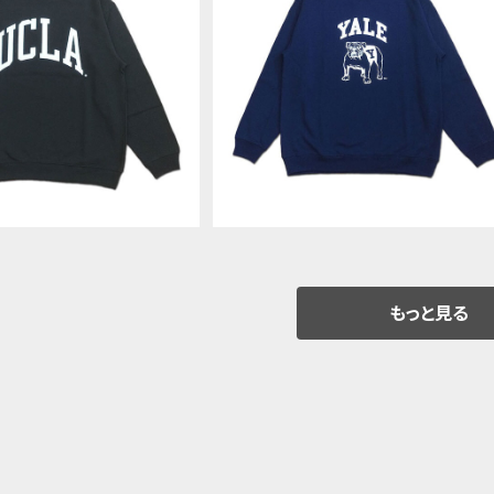
SOLD OUT
BLE-SIDED PRINTIN
WEAT SumiBlack スウ
YALE University DOUBLE-SID
¥7,150
ー University of Cal
D PRINTING CREW SWEAT Ind
Los Angeles UCAG-105
¥7,150
go ネイビー スウェット トレーナー 
ェール YLAG-077
もっと見る