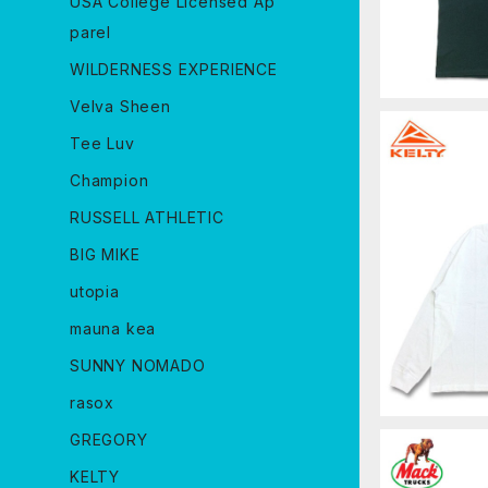
USA College Licensed Ap
parel
WILDERNESS EXPERIENCE
Velva Sheen
Tee Luv
Champion
RUSSELL ATHLETIC
KELTY ケ
BIG MIKE
ツ ロンT mi
T-SHIRT 
utopia
mauna kea
SUNNY NOMADO
rasox
GREGORY
KELTY