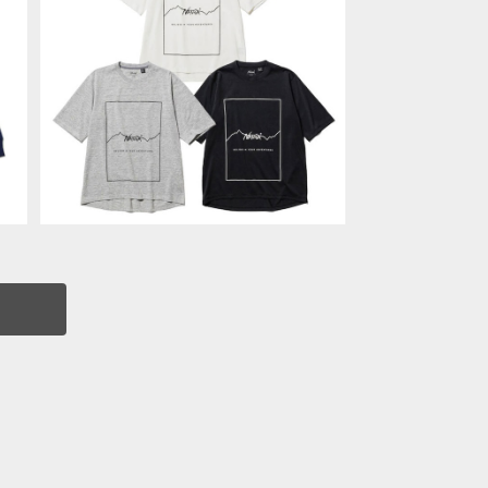
NANGA DRY MIX FRAME LOGO
TEE Tシャツ ナンガ アウトドア キャン
E
¥6,050
プ 吸水 速乾 ユニセックス 男女兼用 N
i
2500-1M509A
イ