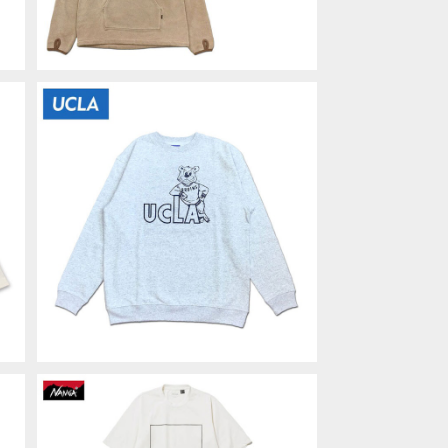
E
UCLA DOUBLE-SIDED PRINTIN
レ
G CREW SWEAT Ash Gray スウェ
¥7,150
日
ット トレーナー University of Calif
ornia, Los Angeles UCAG-104