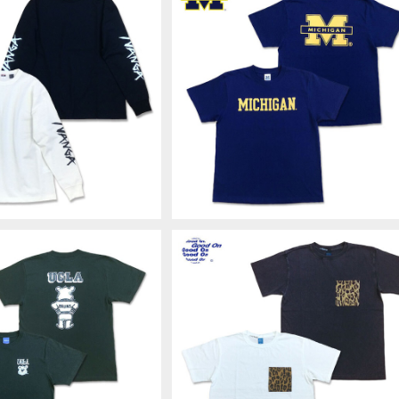
O HYBRID SLV LOGO
University of MICHIGAN HEAV
 ロングスリーブTシャツ ロン
WEIGHT TEE INDIGO ミシガン 
¥7,150
¥4,400
アウトドア ユニセックス 男女
レッジT Tシャツ MGAG-024
W2500-1L030A
VY WEIGHT TEE Sブラ
Good On × KOUHEI TERRAI グ
ity of California, Lo
ドオン S/S LEOPARD POCKET T
¥4,400
¥8,580
es カレッジT Tシャツ UCA
E ショートスリーブポケットTシャツ 
G-106
オパード ヒョウ柄 COTTONUSA M
deinJAPAN KTER2503