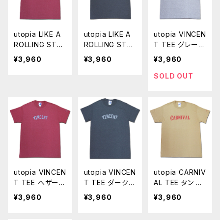
utopia LIKE A
utopia LIKE A
utopia VINCEN
ROLLING STO
ROLLING STO
T TEE グレー T
NE TEE へザー
NE TEE ダーク
シャツ カットソ
¥3,960
¥3,960
¥3,960
カーディナル T
へザー Tシャツ
ー クルー 半袖
シャツ カットソ
カットソー クル
UTP-002
SOLD OUT
ー クルー 半袖
ー 半袖 UTP-0
UTP-001
01
utopia VINCEN
utopia VINCEN
utopia CARNIV
T TEE へザーカ
T TEE ダークへ
AL TEE タン ベ
ーディナル Tシ
ザー Tシャツ カ
ージュ Tシャツ
¥3,960
¥3,960
¥3,960
ャツ カットソー
ットソー クルー
カットソー クル
クルー 半袖 UT
半袖 UTP-002
ー 半袖 UTP-0