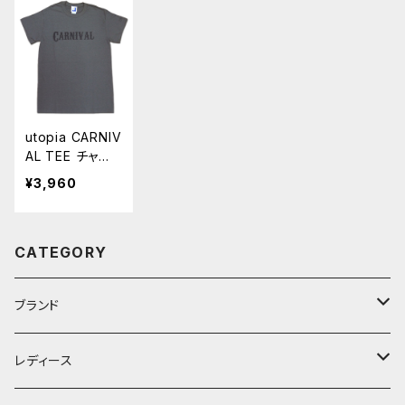
P-002
03
utopia CARNIV
AL TEE チャコ
ール グレー Tシ
¥3,960
ャツ カットソー
クルー 半袖 UT
P-003
CATEGORY
ブランド
D.M.G
レディース