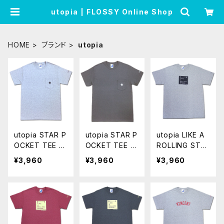
utopia | FLOSSY Online Shop
HOME
ブランド
utopia
utopia STAR P
utopia STAR P
utopia LIKE A
OCKET TEE グ
OCKET TEE チ
ROLLING STO
レー ポケットT
ャコールグレー
NE TEE グレー
¥3,960
¥3,960
¥3,960
Tシャツ カットソ
ポケットT Tシャ
Tシャツ カットソ
ー クルー 半袖
ツ カットソー ク
ー クルー 半袖
UTP-P-001
ルー 半袖 UTP-
UTP-001
P-001