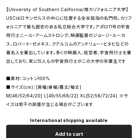
【University of Southern California/南カリフォルニア大学】
USCはロサンゼルスの中心に位置する全米屈指の名門校。カリフ
ォルニアで最も歴史のある私立総合大学です。アポロ11号の宇宙
飛行士ニール・アームストロング、映画監督のジョージ・ルーカ
ス、ロバート・ゼメキス、クアルコムのアンドリュー・ビタビなどの
著名人を輩出しています。多くの映画人、経営者、宇宙飛行士を輩
出しており、実に15人もの宇宙飛行士がこの大学の卒業生です
■素材：コットン100%
■サイズ(cm)：[肩幅/身幅/着丈/袖丈]
M[46/52/64/20] L[49/55/68/22] XL[52/58/72/24] ※サ
イズは若干の誤差が生じる場合がございます
International shipping available
Add to cart