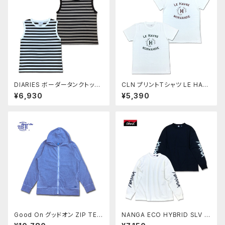
DIARIES ボーダータンクトップ
CLN プリントTシャツ LE HAR
BORDER カットソー ノースリー
VE ショートスリーブ TEE カット
¥6,930
¥5,390
ブ ダイアリーズ 日本製 Madei
ソー MadeinJAPAN 1201606
nJAPAN KA12518
1
Good On グッドオン ZIP TEE
NANGA ECO HYBRID SLV L
PARKA ジップTパーカー ジッ
OGO L/S TEE ロングスリーブ