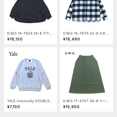
D.M.G 16-792X 29-8 ラウン
D.M.G 16-787X 33-8 スタン
ドカラーシャツ ブロードドット ド
ドカラーシャツ ビエラ起毛チェッ
¥18,150
¥18,480
ミンゴ DMG MadeinJAPAN
ク チェック フランネル ドミンゴ
日本製
DMG MadeinJAPAN 日本製
YALE University DOUBLE-S
D.M.G 17-475T 48-8 ベーカ
IDED PRINTING CREW SWE
ースカート オリーブ コーマチノ
¥7,150
¥15,950
AT グレー スウェット トレーナ
ドミンゴ DMG MadeinJAPAN
ー イェール YLAG-063
倉敷 児島 日本製