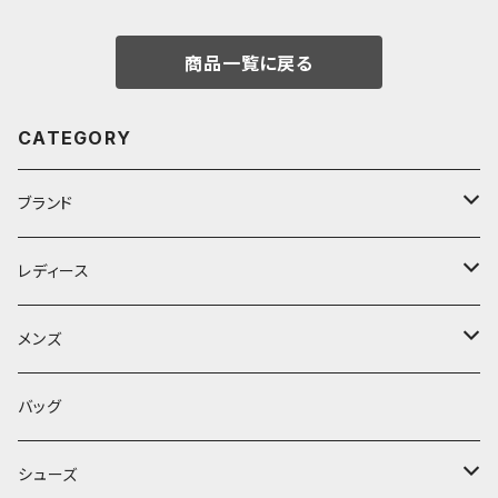
商品一覧に戻る
CATEGORY
ブランド
D.M.G
レディース
Brocante
アウター
メンズ
LUEUF
トップス
アウター
バッグ
カットソー
Kerry Woollen Mills
ボトムス
トップス
シューズ