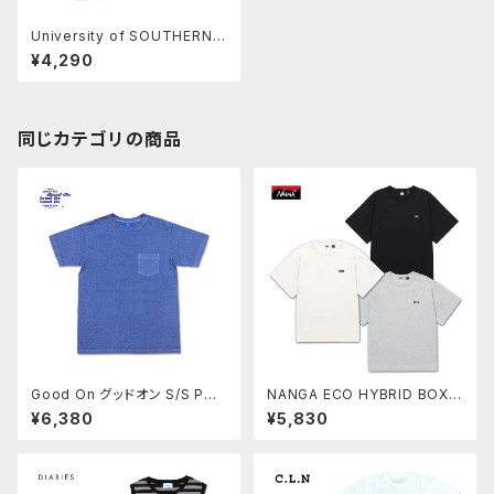
University of SOUTHERN
CALIFORNIA TEE ホワイト U
¥4,290
SC カレッジT Tシャツ カットソ
ー 半袖 USAG-001
同じカテゴリの商品
Good On グッドオン S/S POC
NANGA ECO HYBRID BOX L
KET TEE P-AJISAI アジサイ
OGO EMBROIDERY TEE Tシ
¥6,380
¥5,830
ショートスリーブポケットTシャ
ャツ ナンガ エコハイブリッド ア
ツ カットソー COTTONUSA
ウトドア ユニセックス 男女兼用
MadeinJAPAN GOST0903
NW2411-1G804