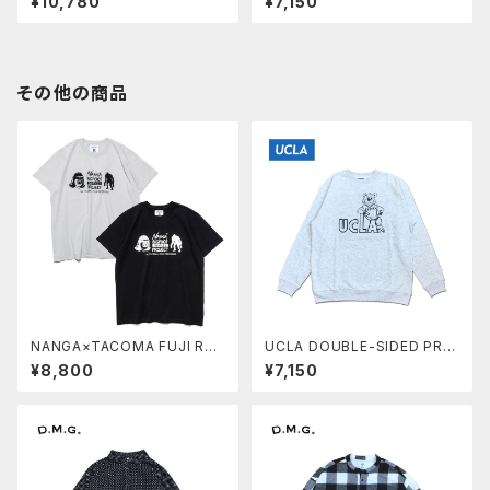
¥10,780
¥7,150
プパーカー カットソー P-AJISA
Tシャツ ロンT ナンガ アウトド
I アジサイ COTTONUSA Ma
ア ユニセックス 男女兼用 NW2
deinJAPAN GOLT1303
500-1L030A
その他の商品
NANGA×TACOMA FUJI REC
UCLA DOUBLE-SIDED PRIN
ORDS BIGFOOT SURVEY P
TING CREW SWEAT Ash Gr
¥8,800
¥7,150
ROJECT LOGO TEE Tシャツ
ay スウェット トレーナー Unive
ナンガ タコマフジレコード アウ
rsity of California, Los Ang
トドア ユニセックス 男女兼用 M
eles UCAG-104
adeinJAPAN NW2411-1F65
0