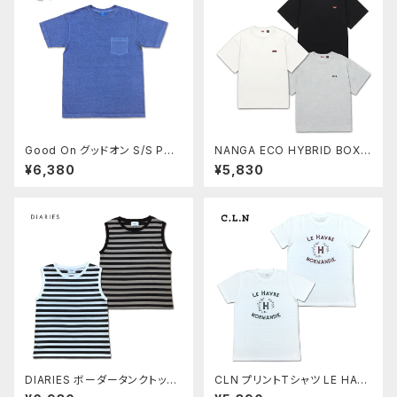
Good On グッドオン S/S POC
NANGA ECO HYBRID BOX L
KET TEE P-AJISAI アジサイ
OGO EMBROIDERY TEE Tシ
¥6,380
¥5,830
ショートスリーブポケットTシャ
ャツ ナンガ エコハイブリッド ア
ツ カットソー COTTONUSA
ウトドア ユニセックス 男女兼用
MadeinJAPAN GOST0903
NW2411-1G804
DIARIES ボーダータンクトップ
CLN プリントTシャツ LE HAR
BORDER カットソー ノースリー
VE ショートスリーブ TEE カット