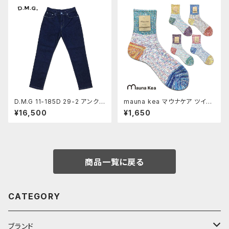
502
903
D.M.G 11-185D 29-2 アンクル
mauna kea マウナケア ツイス
デニムパンツ OW ワンウォッシ
ター3面切替ソックス Socks C
¥16,500
¥1,650
ュ 11ozストレッチ ジーンズ ア
otton Hemp 綿 麻 靴下 メン
ンクルカット ドミンゴ DMG Ma
ズ レディース MadeinJAPAN
deinJAPAN 倉敷 児島 日本製
奈良 日本製 10670 20670
商品一覧に戻る
CATEGORY
ブランド