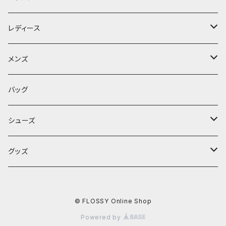
D.M.G
レディース
Brocante
アウター
メンズ
LUEUF
トップス
アウター
バッグ
カットソー
Kerry Woollen Mills
ボトムス
トップス
シューズ
ニット
パンツ
カットソー
Harley of Scotland
ワンピース
ボトムス
スニーカー
グッズ
シャツ
スカート
ニット
SPELLBOUND
サンダル
靴下＆手袋
© FLOSSY Online Shop
シャツ
NANGA
ブーツ
帽子
Powered by