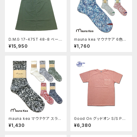
D.M.G 17-475T 48-8 ベーカ
mauna kea マウナケア 6色ツ
ースカート オリーブ コーマチノ
イスター&スラブネップソックス
¥15,950
¥1,760
ドミンゴ DMG MadeinJAPAN
Socks Cotton Hemp 綿 麻
倉敷 児島 日本製
靴下 メンズ レディース Madei
nJAPAN 奈良 日本製 10656 2
0656
mauna kea マウナケア スラブ
Good On グッドオン S/S POC
ネップツイスター杢ソックス So
KET TEE ショートスリーブポケ
¥1,430
¥6,380
cks Cotton Hemp 綿 麻 靴下
ットTシャツ P-CORAL コーラ
メンズ レディース MadeinJAP
ルピンク カットソー COTTON
AN 奈良 日本製 106502-206
USA MadeinJAPAN GOST0