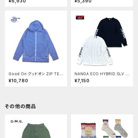
¥6,930
¥5,390
ブ ダイアリーズ 日本製 Madei
ソー MadeinJAPAN 1201606
nJAPAN KA12518
1
Good On グッドオン ZIP TEE
NANGA ECO HYBRID SLV L
PARKA ジップTパーカー ジッ
OGO L/S TEE ロングスリーブ
¥10,780
¥7,150
プパーカー カットソー P-AJISA
Tシャツ ロンT ナンガ アウトド
I アジサイ COTTONUSA Ma
ア ユニセックス 男女兼用 NW2
deinJAPAN GOLT1303
500-1L030A
その他の商品